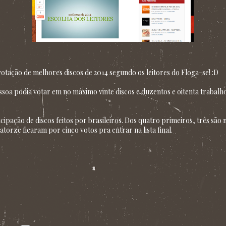
otação de melhores discos de 2014 segundo os leitores do Floga-se! :D
pessoa podia votar em no máximo vinte discos e duzentos e oitenta trab
ipação de discos feitos por brasileiros. Dos quatro primeiros, três são na
torze ficaram por cinco votos pra entrar na lista final.