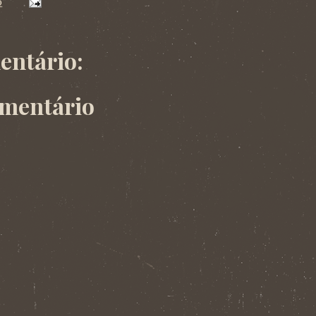
0
ntário:
omentário