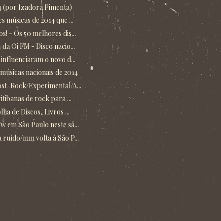
4 (por Izadora Pimenta)
 músicas de 2014 que ...
! - Os 50 melhores dis...
da Oi FM - Disco nacio...
influenciaram o novo d...
 músicas nacionais de 2014
ost-Rock/Experimental/A...
tibanas de rock para ...
ha de Discos, Livros ...
w em São Paulo neste sá...
 ruído/mm volta à São P...