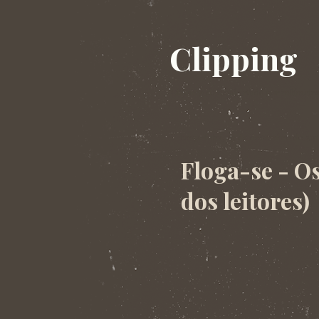
Clipping
Clipping da banda ruído por milímetro
terça-feira, 23 de dezembro de 20
Floga-se - Os
dos leitores)