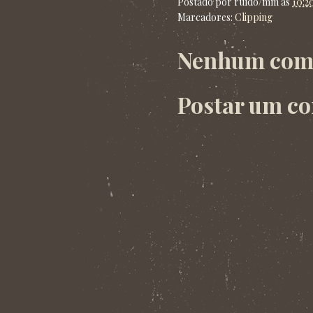
Postado por
ruído/mm
às
10:2
Marcadores:
Clipping
Nenhum come
Postar um c