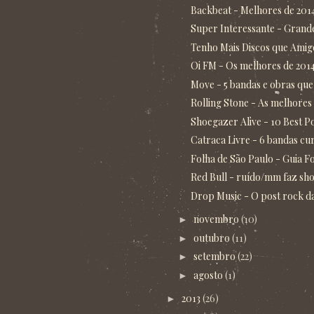
Backbeat - Melhores de 201
Super Interessante - Grandes
Tenho Mais Discos que Amigos
Oi FM - Os melhores de 2014 
Move - 5 bandas e obras que 
Rolling Stone - As melhores
Shoegazer Alive - 10 Best P
Catraca Livre - 6 bandas curi
Folha de São Paulo - Guia Fol
Red Bull - ruído/mm faz sho
Drop Music - O post rock da
novembro
(10)
►
outubro
(11)
►
setembro
(22)
►
agosto
(1)
►
2013
(26)
►