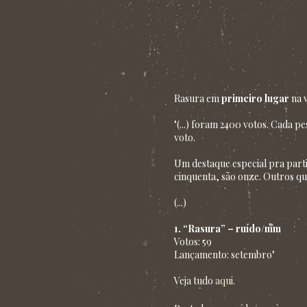
Rasura em
primeiro lugar
na v
"(...) foram 2400 votos. Cada 
voto.
Um destaque especial pra partic
cinquenta, são onze. Outros qua
(...)
1. “Rasura” – ruído/mm
Votos: 59
Lançamento: setembro"
Veja tudo
aqui
.