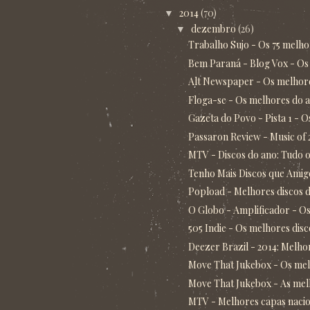
2014
(70)
▼
dezembro
(26)
▼
Trabalho Sujo - Os 75 melhore
Bem Paraná - Blog Vox - Os 
Alt Newspaper - Os melhores 
Floga-se - Os melhores do ano
Gazeta do Povo - Pista 1 - O
Passaron Review - Music of
MTV - Discos do ano: Tudo o
Tenho Mais Discos que Amigo
Popload - Melhores discos de
O Globo - Amplificador - O
505 Indie - Os melhores disco
Deezer Brazil - 2014: Melhore
Move That Jukebox - Os melho
Move That Jukebox - As melh
MTV - Melhores capas nacio