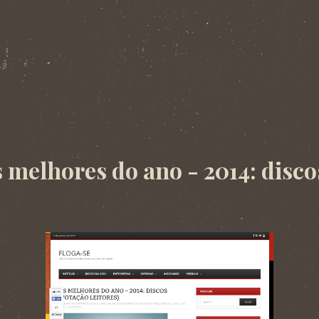
. Imprensa: matérias, resenhas e entrevistas.
14
 melhores do ano - 2014: disco