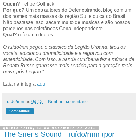
Quem?
Felipe Gollnick
Por que?
Um dos autores do Defenestrando, blog com um
dos nomes mais massas da região Sul e quiça do Brasil.
Não bastasse isso, sacam muito de músicas e são nossos
parceiros nas coletâneas Cena Independente.
Qual?
ruído/mm Índios
O ruído/mm pegou o clássico da Legião Urbana, tirou os
vocais, adicionou dramaticidade e a regravou com
autenticidade. Com isso, a banda curitibana fez a música de
Renato Russo ganhasse mais sentido para a geração mais
nova, pós-Legião.
"
Laia na íntegra
aqui
.
ruído/mm
às
09:13
Nenhum comentário:
Compartilhar
quinta-feira, 13 de dezembro de 2012
The Sirens Sound - ruído/mm (por