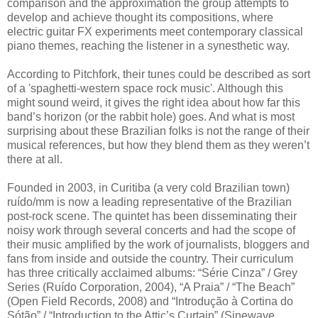
comparison and the approximation the group attempts to
develop and achieve thought its compositions, where
electric guitar FX experiments meet contemporary classical
piano themes, reaching the listener in a synesthetic way.
According to Pitchfork, their tunes could be described as sort
of a 'spaghetti-western space rock music'. Although this
might sound weird, it gives the right idea about how far this
band’s horizon (or the rabbit hole) goes. And what is most
surprising about these Brazilian folks is not the range of their
musical references, but how they blend them as they weren’t
there at all.
Founded in 2003, in Curitiba (a very cold Brazilian town)
ruído/mm is now a leading representative of the Brazilian
post-rock scene. The quintet has been disseminating their
noisy work through several concerts and had the scope of
their music amplified by the work of journalists, bloggers and
fans from inside and outside the country. Their curriculum
has three critically acclaimed albums: “Série Cinza” / Grey
Series (Ruído Corporation, 2004), “A Praia” / “The Beach”
(Open Field Records, 2008) and “Introdução à Cortina do
Sótão” / “Introduction to the Attic’s Curtain” (Sinewave,