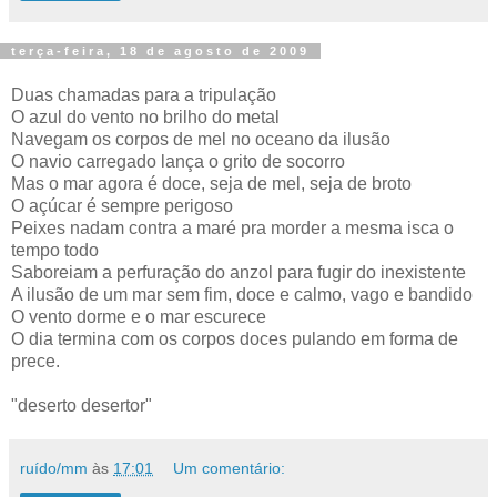
terça-feira, 18 de agosto de 2009
Duas chamadas para a tripulação
O azul do vento no brilho do metal
Navegam os corpos de mel no oceano da ilusão
O navio carregado lança o grito de socorro
Mas o mar agora é doce, seja de mel, seja de broto
O açúcar é sempre perigoso
Peixes nadam contra a maré pra morder a mesma isca o
tempo todo
Saboreiam a perfuração do anzol para fugir do inexistente
A ilusão de um mar sem fim, doce e calmo, vago e bandido
O vento dorme e o mar escurece
O dia termina com os corpos doces pulando em forma de
prece.
"deserto desertor"
ruído/mm
às
17:01
Um comentário: