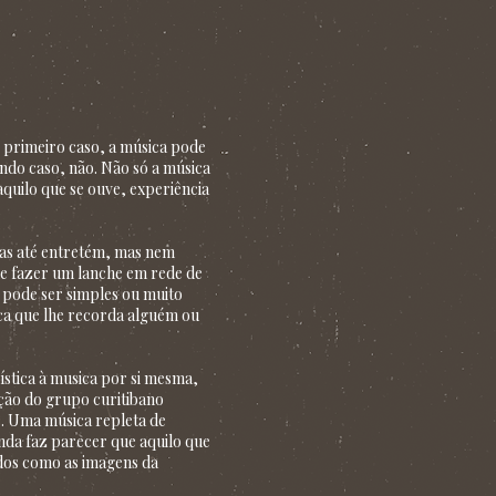
No primeiro caso, a música pode
undo caso, não. Não só a música
aquilo que se ouve, experiência
mas até entretém, mas nem
 de fazer um lanche em rede de
 pode ser simples ou muito
ica que lhe recorda alguém ou
ística à musica por si mesma,
ção do grupo curitibano
. Uma música repleta de
nda faz parecer que aquilo que
idos como as imagens da