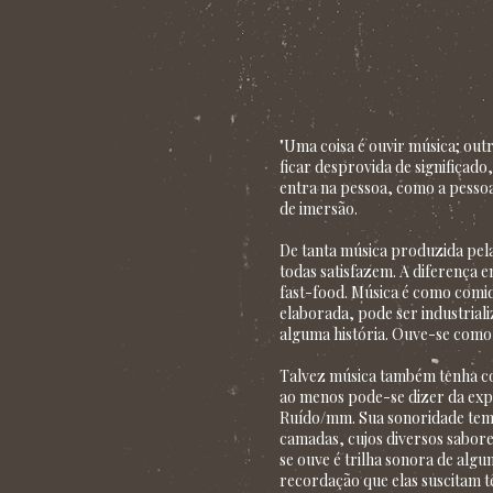
"Uma coisa é ouvir música; outr
ficar desprovida de significad
entra na pessoa, como a pessoa
de imersão.
De tanta música produzida pel
todas satisfazem. A diferença 
fast-food. Música é como comid
elaborada, pode ser industrial
alguma história. Ouve-se como
Talvez música também tenha cor,
ao menos pode-se dizer da exp
Ruído/mm. Sua sonoridade tem 
camadas, cujos diversos sabore
se ouve é trilha sonora de alg
recordação que elas suscitam t