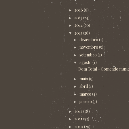
2016
(6)
►
2015
(24)
►
2014
(70)
►
2013
(26)
▼
dezembro
(1)
►
novembro
(5)
►
setembro
(2)
►
agosto
(1)
▼
Dom Total - Comendo música 
maio
(9)
►
abril
(1)
►
março
(4)
►
janeiro
(3)
►
2012
(78)
►
2011
(53)
►
2010
(29)
►