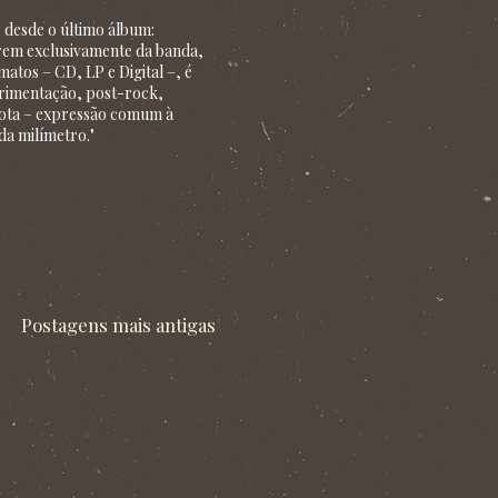
 desde o último álbum:
erem exclusivamente da banda,
atos – CD, LP e Digital –, é
perimentação, post-rock,
a nota – expressão comum à
da milímetro."
Postagens mais antigas