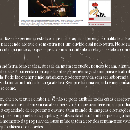
a, fazer experiência estético-musical. E aqui a diferença é qualitativa. 
o, parecendo até que o som entra por um ouvido e sai pelo outro. No seg
 entra na música, o que consiste em uma autêntica relação estética com 
a indústria fonográfica, apesar da muita execução, poucas tocam. Algu
entre elas é parecida com aquela entre experiência gastronômica e o ato
a. Pode lhe encher e não satisfazer, pode ser ouvida sem ser saboreada,
izada ou vir imbuída de carga afetiva. Sempre há uma comida e uma mús
 se come.
 cheiro, textura e sabor. E se não se pode atribuir todas essas caracter
eriência musical em seu caráter imersivo. É o que acontece com a produ
a capacidade de reportar o ouvinte a um mundo de imagens e sensações
s parecem penetrar as papilas gustativas da alma. Com frequência, a ba
um momento da própria vida. Suas músicas têm a cor dos sentimentos viv
êm o cheiro dos acordes.