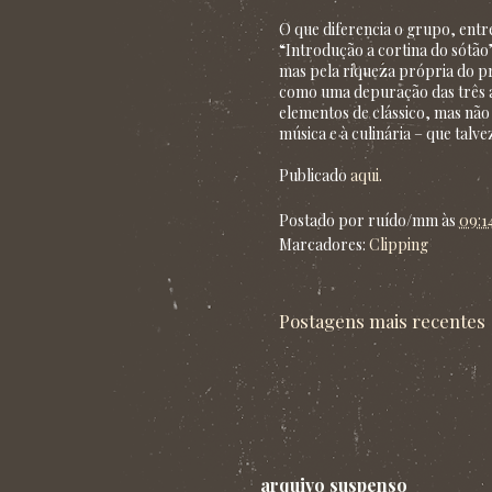
O que diferencia o grupo, entr
“Introdução a cortina do sótão
mas pela riqueza própria do pr
como uma depuração das três an
elementos de clássico, mas não 
música e à culinária – que tal
Publicado
aqui.
Postado por
ruído/mm
às
09:1
Marcadores:
Clipping
Postagens mais recentes
arquivo suspenso