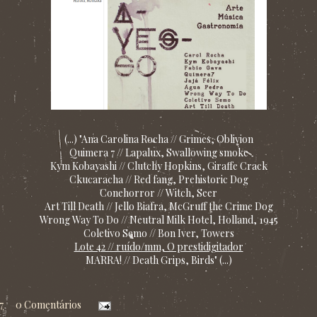
(...) "Ana Carolina Rocha // Grimes, Oblivion
Quimera 7 // Lapalux, Swallowing smoke
Kym Kobayashi // Clutchy Hopkins, Giraffe Crack
Ckucaracha // Red fang, Prehistoric Dog
Conehorror // Witch, Seer
Art Till Death // Jello Biafra, McGruff the Crime Dog
Wrong Way To Do // Neutral Milk Hotel, Holland, 1945
Coletivo Semo // Bon Iver, Towers
Lote 42 // ruído/mm, O prestidigitador
MARRA! // Death Grips, Birds" (...)
7
0 Comentários