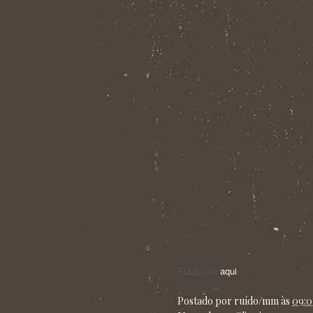
Publicado
aqui
.
Postado por
ruído/mm
às
09:0