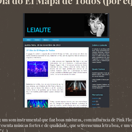
Dia do El Mapa de Todos (por e
az um som instrumental que faz boas misturas, com influência de Pink Flo
esenta músicas fortes e de qualidade, que setivesseuma letra boa, e um v
(...)