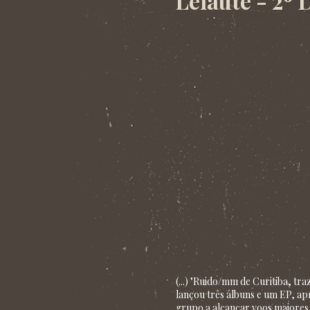
Leiaute - 2º 
(...) "Ruido/mm de Curitiba, tr
lançou três álbuns e um EP, apr
grupo a alcançar voos maiores." 