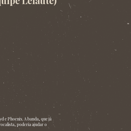
quipe Leiaute)
yd e Phoenix. A banda, que já
ocalista, poderia ajudar o