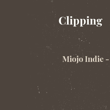
Clipping
Clipping da banda ruído por milímetro
sábado, 30 de novembro de 2013
Miojo Indie -