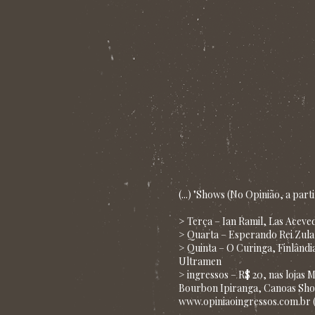
(...) "Shows (No Opinião, a parti
> Terça – Ian Ramil, Las Acev
> Quarta – Esperando Rei Zula 
> Quinta – O Curinga, Finlândia
Ultramen
> ingressos – R$ 20, nas lojas
Bourbon Ipiranga, Canoas Sho
www.opiniaoingressos.com.br (co