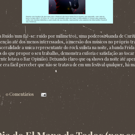
co a Ruído/mm (Lê-se: ruído por milímetro), uma poderosa banda de Curi
enção até dos menos interessados, a imersão dos músicos no próprio tra
ceralidade a unica representante do rock sulista na noite, a banda Frida
s do que propor o seu trabalho, demonstra euforia e satisfação ao toca
ente lotava o Bar Opinião). Deixando claro que os shows da noite até ap
e era fácil perceber que não se tratava de em um festival qualquer, há m
1
0 Comentários
13