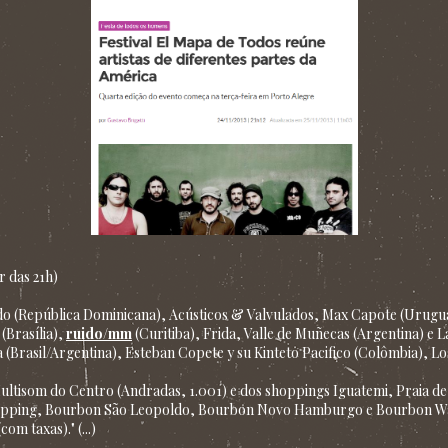
r das 21h)
edo (República Dominicana), Acústicos & Valvulados, Max Capote (Urugu
(Brasília),
ruido/mm
(Curitiba), Frida, Valle de Muñecas (Argentina) e 
 (Brasil/Argentina), Esteban Copete y su Kinteto Pacifico (Colômbia), L
 Multisom do Centro (Andradas, 1.001) e dos shoppings Iguatemi, Praia de
pping, Bourbon São Leopoldo, Bourbon Novo Hamburgo e Bourbon Wall
m taxas)." (...)