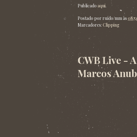
Publicado
aqui
.
Postado por
ruído/mm
às
08:5
Marcadores:
Clipping
segunda-feira, 18 de novembro de 
CWB Live - A
Marcos Anub