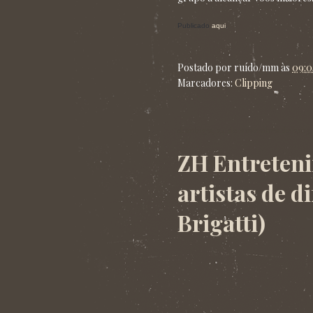
Publicado
aqui
.
Postado por
ruído/mm
às
09:0
Marcadores:
Clipping
domingo, 24 de novembro de 2013
ZH Entreteni
artistas de d
Brigatti)