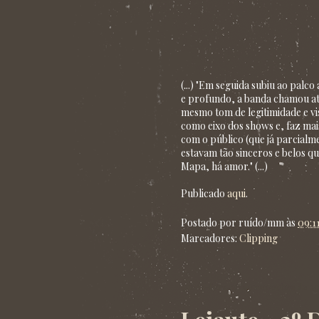
(...) "Em seguida subiu ao pal
e profundo, a banda chamou at
mesmo tom de legitimidade e vis
como eixo dos shows e, faz mai
com o público (que já parcialm
estavam tão sinceros e belos qu
Mapa, há amor." (...)
Publicado
aqui
.
Postado por
ruído/mm
às
09:1
Marcadores:
Clipping
quinta-feira, 28 de novembro de 20