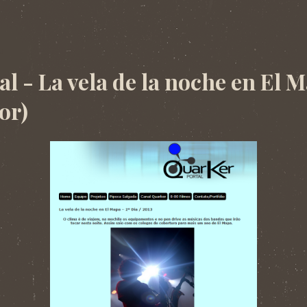
13
l - La vela de la noche en El M
or)