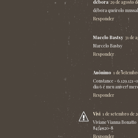
débora
29 de agosto d
débora queirolo mussa
Responder
Macelo Bastsy
31 de 
Marcelo Bastsy
Responder
Anônimo
1 de setembr
Constance - 6.129.121-
dia 6 é meu aniver! me
Responder
Vivi
1 de setembro de 2
Viviane Vianna Bonatto
8434920-8
Responder