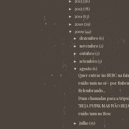
2013
(26)
►
2012
(78)
►
2011
(53)
►
2010
(29)
►
2009
(44)
▼
dezembro
(6)
►
novembro
(2)
►
outubro
(2)
►
setembro
(3)
►
agosto
(6)
▼
Quer entrar no SESC na fai
ruído/mm no oi - por Ruben
Relembrando...
Duas chamadas para a tripul
"SEJA PUNK MAS NÃO SEJA
ruído/mm no Sesc
julho
(15)
►