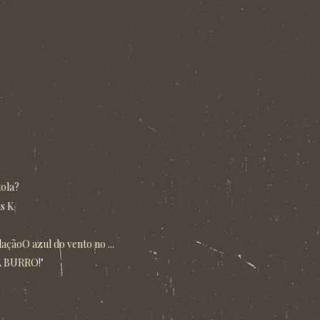
xola?
s K
açãoO azul do vento no ...
 BURRO!"