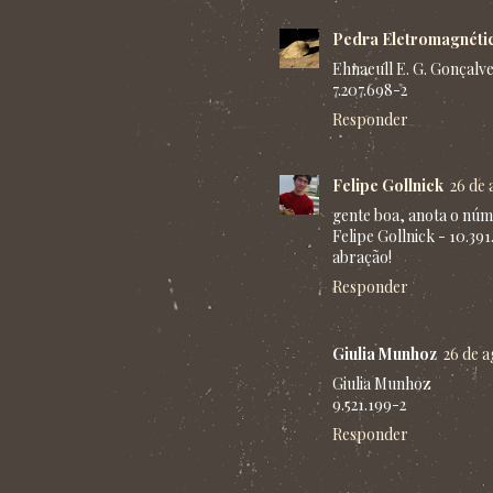
Pedra Eletromagnéti
Ehnaeull E. G. Gonçalv
7.207.698-2
Responder
Felipe Gollnick
26 de 
gente boa, anota o núm
Felipe Gollnick - 10.391
abração!
Responder
Giulia Munhoz
26 de a
Giulia Munhoz
9.521.199-2
Responder