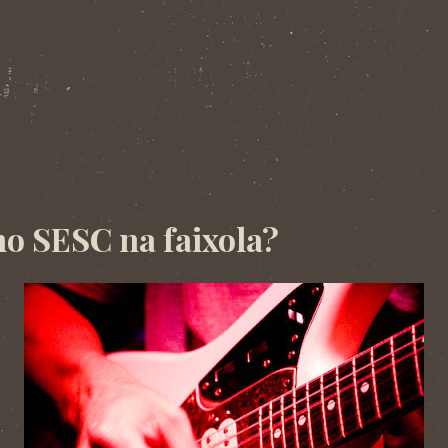
. Imprensa: matérias, resenhas e entrevistas.
no SESC na faixola?