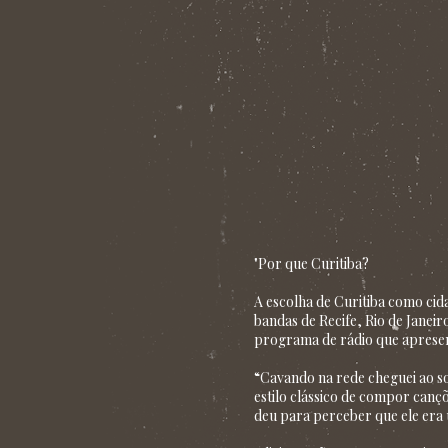
"Por que Curitiba?
A escolha de Curitiba como cid
bandas de Recife, Rio de Janei
programa de rádio que apresen
“Cavando na rede che­­guei ao s
estilo clássico de compor canç
deu para perceber que ele era u