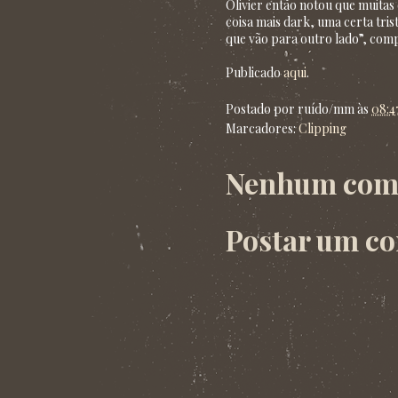
Olivier então notou que muitas
coisa mais dark, uma certa tri
que vão para outro lado”, comp
Publicado
aqui
.
Postado por
ruído/mm
às
08:4
Marcadores:
Clipping
Nenhum come
Postar um c