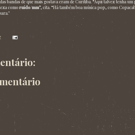
 das bandas de que mais gostava eram de Curitiba. “Aqui talvez tenha u
steza como
ruído/mm
”, cita. “Há também boa música pop, como Copacab
ara."
7
ntário:
omentário