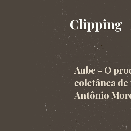
Clipping
Clipping da banda ruído por milímetro
quarta-feira, 4 de setembro de 201
Aube - O pro
coletânea de
Antônio More