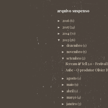
arquivo suspenso
2016
(6)
►
2015
(24)
►
2014
(70)
►
2013
(26)
▼
dezembro
(1)
►
novembro
(5)
►
setembro
(2)
▼
Scream & Yell 2.0 - Festival 
Aube - O produtor Olivier D
agosto
(1)
►
maio
(9)
►
abril
(1)
►
março
(4)
►
janeiro
(3)
►