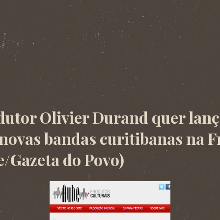
. Imprensa: matérias, resenhas e entrevistas.
3
dutor Olivier Durand quer lan
 novas bandas curitibanas na F
/Gazeta do Povo)