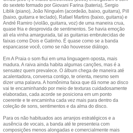
do sexteto formado por Giovani Farina (bateria), Sergio
Liblik (piano), João Ninguém (acordeão, baixo, guitarra), Pill
(baixo, guitarra e teclado), Rafael Martins (baixo, guitarra) e
André Ramiro (violão, guitarra, voz) de uma maneira crua,
quase fria e desprovida de sentimentos. Se havia emoção
ali ela vinha amargurada, tal as guitarras embrutecidas de
faixas como Dois e Gatinho. É quase como se a banda
espancasse você, como se não houvesse diálogo.
Em A Praia o som flui em uma linguagem oposta, mais
madura. A raiva ainda habita algumas canções, mas é a
sensatez quem prevalece. O álbum chega de maneira até
acalentadora, conversa contigo, te orienta, mesmo sem
dizer uma palavra. A homônima faixa que dá nome ao disco
vai te encaminhando por meio de texturas cuidadosamente
elaboradas, cada acorde se posiciona em um ponto
coerente e te encaminha cada vez mais para dentro da
coleção de sons, sentimentos e da alma do disco.
Para os não habituados aos arranjos estratégicos e a
ausência de vocais, a banda até te presenteia com
composições menos alongadas e comercialmente mais