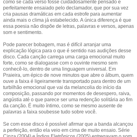
como se cada verso fosse cuidadosamente pensado e
perfeitamente ensaiado pelo declamador, que por sua vez
cria pausas dramáticas em cada estrofe para aumentar
ainda mais o clima já estabelecido. A única diferença é que
essa poesia não dispõe de letras, palavras e versos, apenas
som e sentimento.
Pode parecer bobagem, mas é difícil arranjar uma
explicação lógica para o que é sentido nas audições desse
disco. Cada canção carrega uma carga emocional muito
forte, como se dialogasse com o ouvinte mesmo sem
conhecê-lo, dentro de uma linguagem universal. Em
Praieira, um épico de nove minutos que abre o álbum, quem
ouve a faixa é ligeiramente transportado para dentro de um
turbilhão emocional que vai da melancolia do início da
composição, passando por momentos de desespero, raiva,
angústia até o que parece ser uma redenção solitária ao fim
da canção. É muito íntimo, como se mesmo ausente de
palavras a faixa soubesse tudo sobre você.
Se com esse disco é possível afirmar que a banda alcançou
a perfeição, então ela veio em cima de muito ensaio. Série
Cinza (2004) e Índios Eletrônicos (2005) entregavam o som